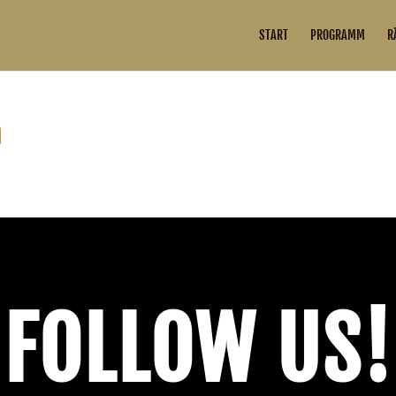
START
PROGRAMM
R
n
einern Sie Ihre Suche oder verwenden Sie die Navigation oben, um den Beitrag zu
FOLLOW US!