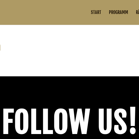
START
PROGRAMM
R
n
einern Sie Ihre Suche oder verwenden Sie die Navigation oben, um den Beitrag zu
FOLLOW US!